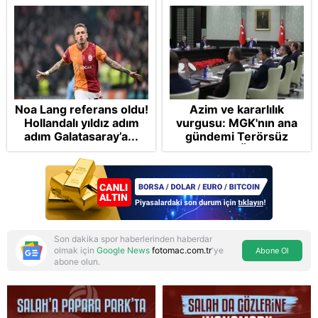
Noa Lang referans oldu!
Azim ve kararlılık
Hollandalı yıldız adım
vurgusu: MGK'nın ana
adım Galatasaray’a...
gündemi Terörsüz
Türkiye! FETÖ tamamen
bertaraf edilecek
Son dakika spor haberlerinden haberdar
olmak için
Google News
fotomac.com.tr
'ye
Abone Ol
abone olun.