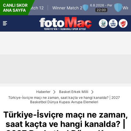
CANLI SKOR
6.8.2026 - Per
Winner Match 12
Winner Match 2
Winner 
ANA SAYFA
22:00
Haberler
Basket Erkek Milli
Türkiye-İsviçre maçı ne zaman, saat kaçta ve hangi kanalda? | 2027
Basketbol Dünya Kupası Avrupa Elemeleri
Türkiye-İsviçre maçı ne zaman,
saat kaçta ve hangi kanalda? |