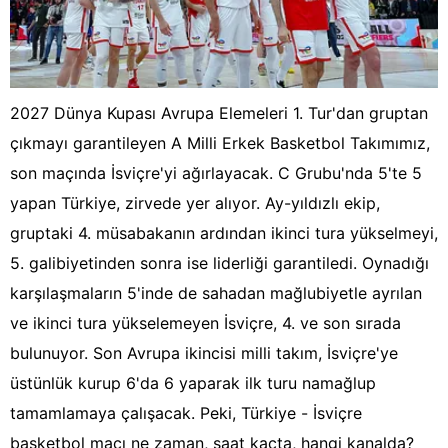
2027 Dünya Kupası Avrupa Elemeleri 1. Tur'dan gruptan
çıkmayı garantileyen A Milli Erkek Basketbol Takımımız,
son maçında İsviçre'yi ağırlayacak. C Grubu'nda 5'te 5
yapan Türkiye, zirvede yer alıyor. Ay-yıldızlı ekip,
gruptaki 4. müsabakanın ardından ikinci tura yükselmeyi,
5. galibiyetinden sonra ise liderliği garantiledi. Oynadığı
karşılaşmaların 5'inde de sahadan mağlubiyetle ayrılan
ve ikinci tura yükselemeyen İsviçre, 4. ve son sırada
bulunuyor. Son Avrupa ikincisi milli takım, İsviçre'ye
üstünlük kurup 6'da 6 yaparak ilk turu namağlup
tamamlamaya çalışacak. Peki, Türkiye - İsviçre
basketbol maçı ne zaman, saat kaçta, hangi kanalda?