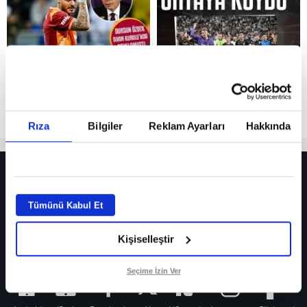
Reddet
Rıza
Bilgiler
Reklam Ayarları
Hakkında
HER YERDE!
Fenerbahçe’de sürpriz ayrılık ihtimali! Devre arasında gelmişti
Tümünü Kabul Et
Fenerbahçe’nin yeni transferi Mason Greenwood için olay sözler!
Kişiselleştir
Galatasaray’da rota yeniden Thiago Almada!
iPhone
Seçime İzin Ver