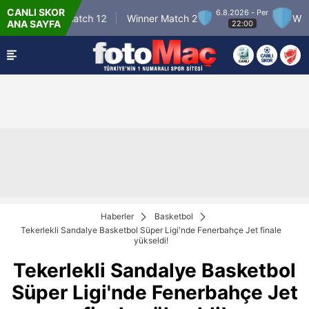
CANLI SKOR
6.8.2026 - Per
Winner Match 12
Winner Match 2
Winner
ANA SAYFA
22:00
Haberler
Basketbol
Tekerlekli Sandalye Basketbol Süper Ligi'nde Fenerbahçe Jet finale
yükseldi!
Tekerlekli Sandalye Basketbol
Süper Ligi'nde Fenerbahçe Jet