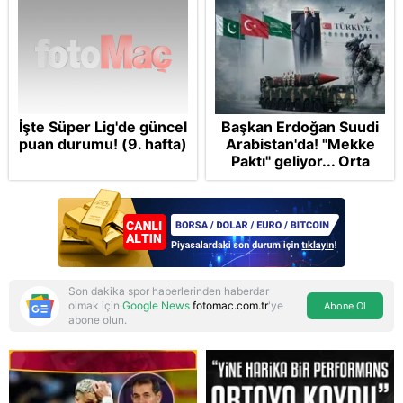
İşte Süper Lig'de güncel
Başkan Erdoğan Suudi
puan durumu! (9. hafta)
Arabistan'da! "Mekke
Paktı" geliyor... Orta
Doğu’nun kaderi
şekilleniyor
Son dakika spor haberlerinden haberdar
olmak için
Google News
fotomac.com.tr
'ye
Abone Ol
abone olun.