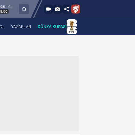
um
8.8.2026 - Cu
Esenler Erokspor
Hesap.com Antalyaspor
21:30
OL
YAZARLAR
DÜNYA KUPASI
 Haber
A Haber Radyo
 Spor
A Spor Radyo
TV
A News Radio
2TV
Radyo Turkuvaz
para
Turkuvaz Romantik
Turkuvaz Efsane
Vav Tv
Radyo Soft
Radyo Energy
Turkuvaz Anadolu