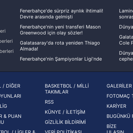
Fenerbahçe'de sürpriz ayrılık ihtimali!
Lamin
Devre arasında gelmişti
sonras
Fenerbahçe'nin yeni transferi Mason
Dünya
eri
Greenwood için olay sözler!
Galata
erleri
Galatasaray'da rota yeniden Thiago
Cole P
Almada!
berleri
Dünya 
Fenerbahçe'nin Şampiyonlar Ligi'nde
cephe
muhtemel rakibi belli oldu! Gornik
2026 
Zabrze'yi elerlerse...
şampi
İspanya-Arjantin finalinin ardından dış
Herna
 / DİĞER
BASKETBOL / MİLLİ
GALERİLER
basından gündem olan manşetler!
ekiple
TAKIMLAR
OYUNLARI
FOTOMAÇ 
Beşiktaş'ın UEFA Avrupa Ligi'nde 3. Ön
oldu
RSS
Eleme Turu muhtemel rakipleri belli oldu!
LİG
KARİYER
KÜNYE / İLETİŞİM
R & PUAN
BUGÜNKÜ 
MU
GİZLİLİK BİLDİRİMİ
BİZE
BOL / LİGLER &
VERİ POLİTİKASI
ULAŞIN