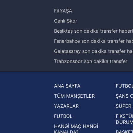
FitYAŞA
Canlı Skor
Beşiktaş son dakika transfer haberl
Fenerbahçe son dakika transfer hab
Galatasaray son dakika transfer ha
Trabzonspor son dakika transfer
haberleri
Trendyol Süper Lig haberleri
ANA SAYFA
FUTBOL
Ziraat Türkiye Kupası haberleri
TÜM MANŞETLER
ŞANS 
UEFA Şampiyonlar Ligi haberleri
YAZARLAR
SÜPER 
UEFA Avrupa Ligi haberleri
FUTBOL
FİKSTÜ
UEFA Konferans Ligi haberleri
DURU
HANGİ MAÇ HANGİ
KANALDA?
BASKET