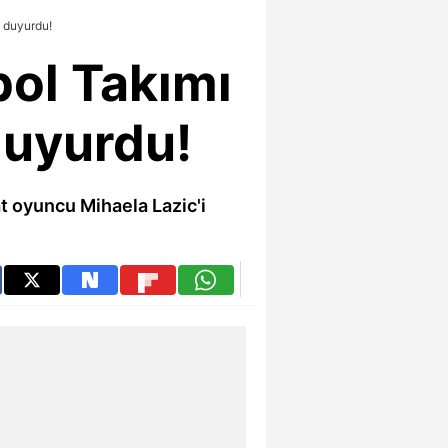
i duyurdu!
ol Takımı
duyurdu!
t oyuncu Mihaela Lazic'i