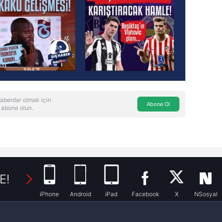
aberdar olmak için
Abone Ol
 abone olun.
E!
iPhone
Android
iPad
Facebook
X
NSosyal