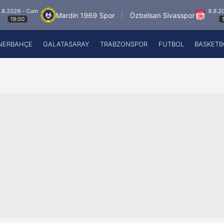
 - Cum
8.8.2026 - C
Mardin 1969 Spor
Özbelsan Sivasspor
00
19:00
NERBAHÇE
GALATASARAY
TRABZONSPOR
FUTBOL
BASKETB
Beşiktaş
A
Fenerbahçe
A
Galatasaray
A
Trabzonspor
A
Futbol
A
Basketbol
Ziraat Türkiye Kupası
DİZİ
Diğer Sporlar