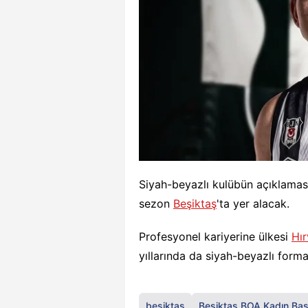
Siyah-beyazlı kulübün açıklamas
sezon
Beşiktaş
'ta yer alacak.
Profesyonel kariyerine ülkesi
Hır
yıllarında da siyah-beyazlı forma
beşiktaş
Beşiktaş BOA Kadın Bas