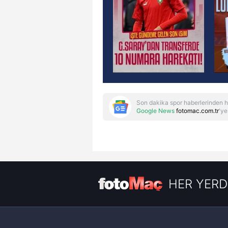
Son dakika spor haberlerinden h
Google News
fotomac.com.tr
'ye
HER YERD