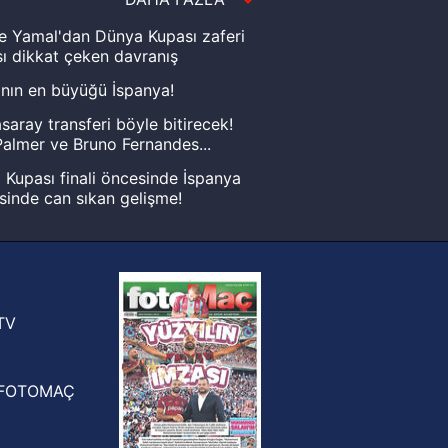
e Yamal'dan Dünya Kupası zaferi
ı dikkat çeken davranış
nın en büyüğü İspanya!
saray transferi böyle bitirecek!
almer ve Bruno Fernandes...
Kupası finali öncesinde İspanya
sinde can sıkan gelişme!
FIFA Dünya Kupası'nı kazanana
yonluk yüzüğü verilecek
n Crespo, Meksika Ligi
rinden Atlas'ın yeni teknik direktörü
TV
FOTOMAÇ