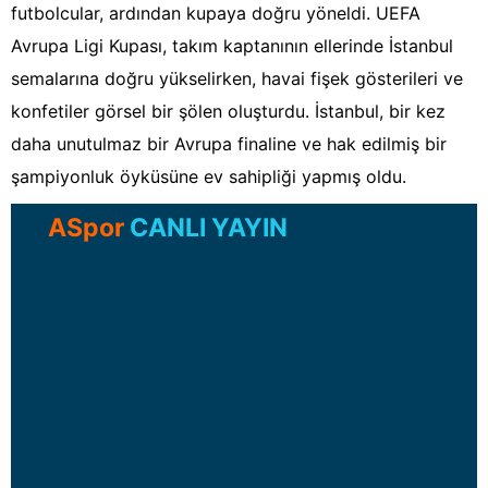
futbolcular, ardından kupaya doğru yöneldi. UEFA
Avrupa Ligi Kupası, takım kaptanının ellerinde İstanbul
semalarına doğru yükselirken, havai fişek gösterileri ve
konfetiler görsel bir şölen oluşturdu. İstanbul, bir kez
daha unutulmaz bir Avrupa finaline ve hak edilmiş bir
şampiyonluk öyküsüne ev sahipliği yapmış oldu.
ASpor
CANLI YAYIN