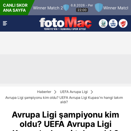
CANLI SKOR
6.8.2026 - Per
ch 12
Winner Match 2
Winner Match 3
B
ANA SAYFA
22:00
Haberler
UEFA Avrupa Ligi
Avrupa Ligi şampiyonu kim oldu? UEFA Avrupa Ligi Kupası'nı hangi takım
aldı?
Avrupa Ligi şampiyonu kim
oldu? UEFA Avrupa Ligi