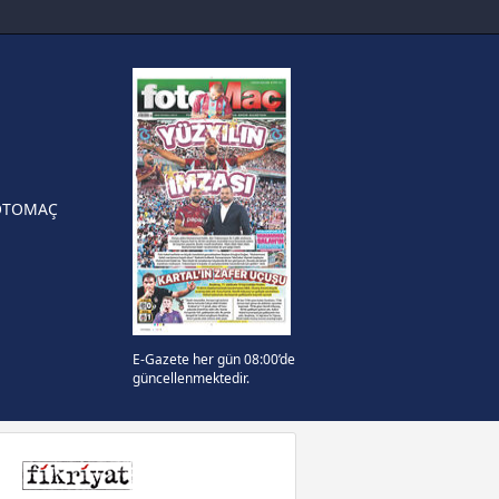
sinde can sıkan gelişme!
FIFA Dünya Kupası'nı kazanana
yonluk yüzüğü verilecek
n Crespo, Meksika Ligi
rinden Atlas'ın yeni teknik
örü oldu
OTOMAÇ
E-Gazete her gün 08:00’de
güncellenmektedir.