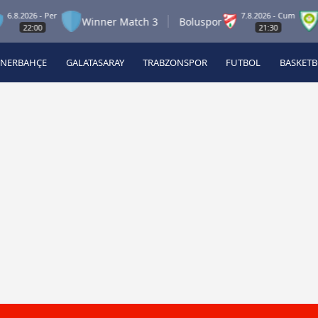
26 - Per
7.8.2026 - Cum
Winner Match 3
Boluspor
Manis
2:00
21:30
ENERBAHÇE
GALATASARAY
TRABZONSPOR
FUTBOL
BASKET
Beşiktaş
A
Fenerbahçe
A
Galatasaray
A
Trabzonspor
A
Futbol
A
Basketbol
Ziraat Türkiye Kupası
DİZİ
Diğer Sporlar