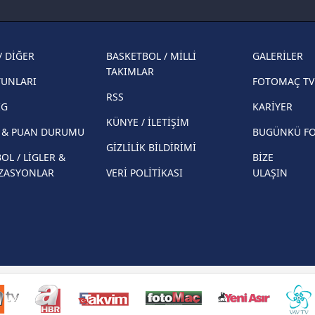
Fenerbahçe'nin Şampiyonlar Ligi'nde
cephe
muhtemel rakibi belli oldu! Gornik
2026 
Zabrze'yi elerlerse...
şampi
/ DİĞER
BASKETBOL / MİLLİ
GALERİLER
İspanya-Arjantin finalinin ardından dış
Herna
TAKIMLAR
basından gündem olan manşetler!
YUNLARI
FOTOMAÇ TV
ekiple
RSS
Beşiktaş'ın UEFA Avrupa Ligi'nde 3. Ön
direkt
İG
KARİYER
Eleme Turu muhtemel rakipleri belli oldu!
KÜNYE / İLETİŞİM
R & PUAN DURUMU
BUGÜNKÜ F
GİZLİLİK BİLDİRİMİ
OL / LİGLER &
BİZE
ZASYONLAR
VERİ POLİTİKASI
ULAŞIN