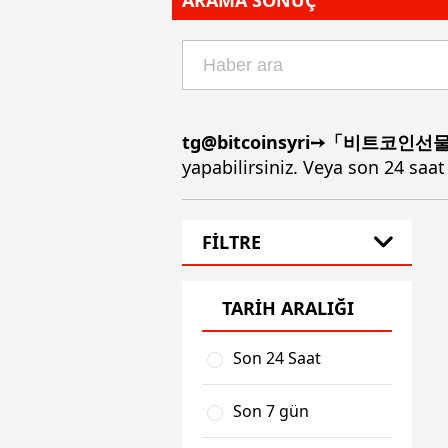
ARAMA SONUÇ
tg@bitcoinsyri➙「비트코
yapabilirsiniz. Veya son 24 saat
FİLTRE
TARİH ARALIĞI
Son 24 Saat
Son 7 gün