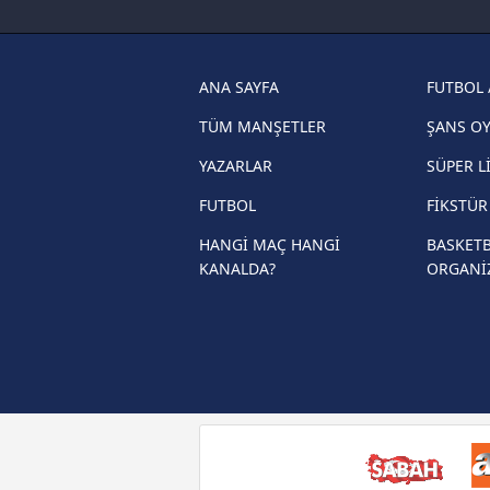
haberleri
Trabzonspor son dakika transfer
haberleri
ANA SAYFA
FUTBOL 
Trendyol Süper Lig haberleri
TÜM MANŞETLER
ŞANS O
Ziraat Türkiye Kupası haberleri
YAZARLAR
SÜPER L
UEFA Şampiyonlar Ligi haberleri
FUTBOL
FİKSTÜ
UEFA Avrupa Ligi haberleri
HANGİ MAÇ HANGİ
BASKETB
KANALDA?
ORGANİ
UEFA Konferans Ligi haberleri