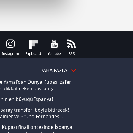
çerezler kullanılmaktadır. Bu
u hizmetlerinin sunulması
i ve sizlere yönelik
nılacaktır.
kin detaylı bilgi için Ayarlar
Instagram
Flipboard
Youtube
RSS
ak ve sitemizde ilgili
DAHA FAZLA
e Yamal'dan Dünya Kupası zaferi
ı dikkat çeken davranış
nın en büyüğü İspanya!
saray transferi böyle bitirecek!
almer ve Bruno Fernandes...
Kupası finali öncesinde İspanya