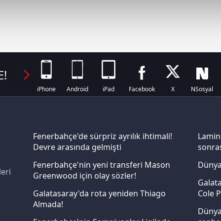
abilmek için İnternet Sitemizde kendimize ve üçüncü kişilere ait 
isel verileriniz işlenmekte olup gerekli olan çerezler bilgi toplum
 çerezler, sitemizin daha işlevsel kılınması ve kişiselleştirilmes
 yapılması, amaçlarıyla sınırlı olarak açık rızanız dahilinde kulla
E!
aşağıda yer alan panel vasıtasıyla belirleyebilirsiniz. Çerezlere iliş
lgilendirme Metnimizi
ziyaret edebilirsiniz.
iPhone
Android
iPad
Facebook
X
NSosyal
Korunması Kanunu uyarınca hazırlanmış Aydınlatma Metnimizi okum
 çerezlerle ilgili bilgi almak için lütfen
tıklayınız
.
Fenerbahçe'de sürpriz ayrılık ihtimali!
Lamin
Devre arasında gelmişti
sonras
Fenerbahçe'nin yeni transferi Mason
Dünya
eri
Greenwood için olay sözler!
Galata
Galatasaray'da rota yeniden Thiago
Cole P
Almada!
Dünya 