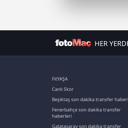
Sizlere daha iyi bir hizmet sun
çerezler vasıtasıyla çeşitli kiş
amacıyla kullanılmaktadır. Diğer
reklam/pazarlama faaliyetlerinin
HER YERD
Çerezlere ilişkin tercihlerinizi 
butonuna tıklayabilir,
Çerez Bi
6698 sayılı Kişisel Verilerin 
mevzuata uygun olarak kullanılan
FitYAŞA
Canlı Skor
Beşiktaş son dakika transfer haberl
Fenerbahçe son dakika transfer
haberleri
Galatasaray son dakika transfer