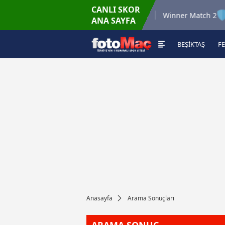
CANLI SKOR
6.8.2026 - Per
6.8.20
5
Winner Match 12
Winner Match 2
ANA SAYFA
16:00
2
BEŞİKTAŞ
F
Anasayfa
Arama Sonuçları