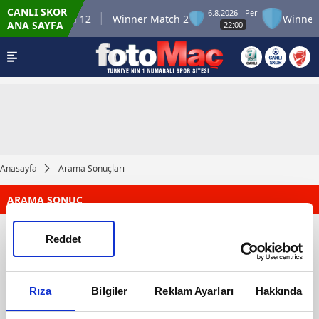
CANLI SKOR
6.8.2026 - Per
Winner Match 12
Winner Match 2
Winner 
ANA SAYFA
22:00
Anasayfa
Arama Sonuçları
ARAMA SONUÇ
Reddet
Rıza
Bilgiler
Reklam Ayarları
Hakkında