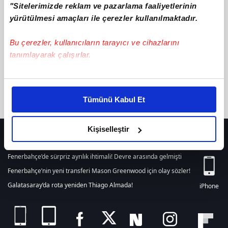
"Sitelerimizde reklam ve pazarlama faaliyetlerinin
텔레@fundwash⨳✺밈코인구매대행소액결제코인구입
ile ilgili
içerik bulunamamıştır. Arama alanından yeni bir arama
yürütülmesi amaçları ile çerezler kullanılmaktadır.
yapabilirsiniz. Veya son 24 saat içerisinde girilen tüm haberleri
listelemek için
tıklayınız.
Bu çerezler, kullanıcıların tarayıcı ve cihazlarını
tanımlayarak çalışırlar.
Bu çerezlere izin vermeniz halinde sizlere özel
kişiselleştirilmiş reklamlar sunabilir, sayfalarımızda sizlere
Tümünü Kabul Et
daha iyi reklam deneyimi yaşatabiliriz. Bunu yaparken
amacımızın size daha iyi bir reklam deneyimi sunmak
olduğunu ve sizlere en iyi içerikleri sunabilmek adına
Kişiselleştir
HER YERDE!
elimizden gelen çabayı gösterdiğimizi ve bu noktada,
reklamların maliyetlerimizi karşılamak noktasında tek gelir
Fenerbahçe’de sürpriz ayrılık ihtimali! Devre arasında gelmişti
kalemimiz olduğunu sizlere hatırlatmak isteriz.
Fenerbahçe’nin yeni transferi Mason Greenwood için olay sözler!
Galatasaray’da rota yeniden Thiago Almada!
iPhone
Her halükârda, kullanıcılar, bu çerezlere izin vermedikleri
takdirde, kullanıcılara hedefli reklamlar
gösterilmeyecektir."