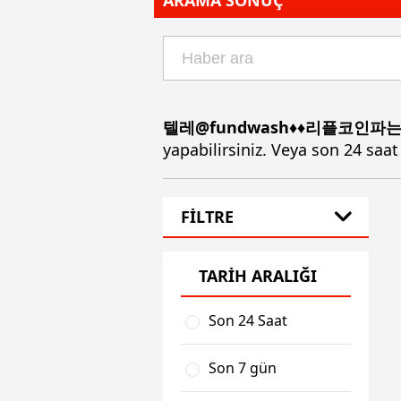
ARAMA SONUÇ
텔레@fundwash♦♦리플코인
yapabilirsiniz. Veya son 24 saat
FİLTRE
TARİH ARALIĞI
Son 24 Saat
Son 7 gün