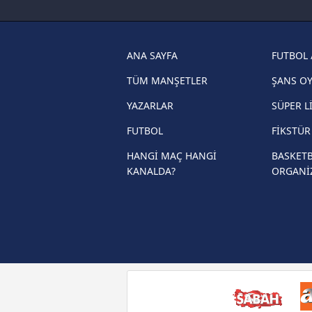
haberleri
Trabzonspor son dakika transfer
haberleri
ANA SAYFA
FUTBOL 
Trendyol Süper Lig haberleri
TÜM MANŞETLER
ŞANS O
Ziraat Türkiye Kupası haberleri
YAZARLAR
SÜPER L
UEFA Şampiyonlar Ligi haberleri
FUTBOL
FİKSTÜ
UEFA Avrupa Ligi haberleri
HANGİ MAÇ HANGİ
BASKETB
KANALDA?
ORGANİ
UEFA Konferans Ligi haberleri