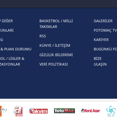
Fenerbahçe'nin Şampiyonlar Ligi'nde
cephe
muhtemel rakibi belli oldu! Gornik
2026 
Zabrze'yi elerlerse...
şampi
/ DİĞER
BASKETBOL / MİLLİ
GALERİLER
İspanya-Arjantin finalinin ardından dış
Herna
TAKIMLAR
basından gündem olan manşetler!
YUNLARI
FOTOMAÇ TV
ekiple
RSS
Beşiktaş'ın UEFA Avrupa Ligi'nde 3. Ön
direkt
İG
KARİYER
Eleme Turu muhtemel rakipleri belli oldu!
KÜNYE / İLETİŞİM
R & PUAN DURUMU
BUGÜNKÜ F
GİZLİLİK BİLDİRİMİ
OL / LİGLER &
BİZE
ZASYONLAR
VERİ POLİTİKASI
ULAŞIN