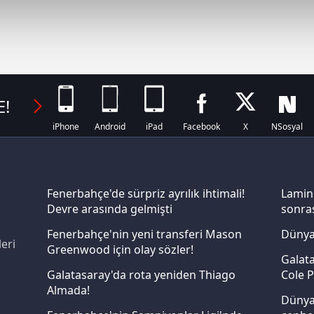
abilmek için İnternet Sitemizde kendimize ve üçüncü kişilere ait 
isel verileriniz işlenmekte olup gerekli olan çerezler bilgi toplum
 çerezler, sitemizin daha işlevsel kılınması ve kişiselleştirilmes
 yapılması, amaçlarıyla sınırlı olarak açık rızanız dahilinde kulla
E!
aşağıda yer alan panel vasıtasıyla belirleyebilirsiniz. Çerezlere iliş
lgilendirme Metnimizi
ziyaret edebilirsiniz.
iPhone
Android
iPad
Facebook
X
NSosyal
Korunması Kanunu uyarınca hazırlanmış Aydınlatma Metnimizi okum
 çerezlerle ilgili bilgi almak için lütfen
tıklayınız
.
Fenerbahçe'de sürpriz ayrılık ihtimali!
Lamin
Devre arasında gelmişti
sonras
Fenerbahçe'nin yeni transferi Mason
Dünya
eri
Greenwood için olay sözler!
Galata
Galatasaray'da rota yeniden Thiago
Cole P
Almada!
Dünya 