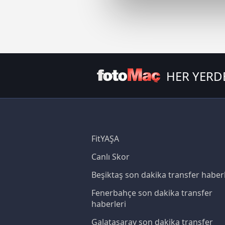
Sizlere daha iyi bir hizmet sun
çerezler vasıtasıyla çeşitli kiş
amacıyla kullanılmaktadır. Diğer
reklam/pazarlama faaliyetlerinin
HER YERD
Çerezlere ilişkin tercihlerinizi 
butonuna tıklayabilir,
Çerez Bi
6698 sayılı Kişisel Verilerin 
mevzuata uygun olarak kullanılan
FitYAŞA
Canlı Skor
Beşiktaş son dakika transfer haberl
Fenerbahçe son dakika transfer
haberleri
Galatasaray son dakika transfer