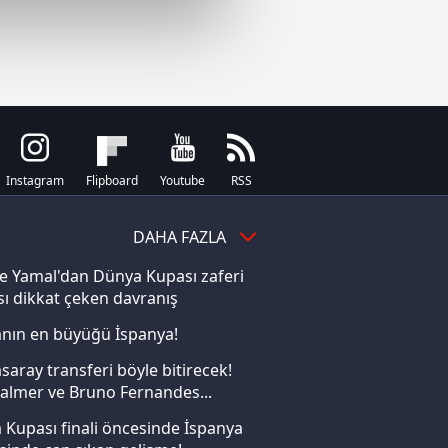
çerezler kullanılmaktadır. Bu
u hizmetlerinin sunulması
i ve sizlere yönelik
nılacaktır.
kin detaylı bilgi için Ayarlar
Instagram
Flipboard
Youtube
RSS
ak ve sitemizde ilgili
DAHA FAZLA
e Yamal'dan Dünya Kupası zaferi
ı dikkat çeken davranış
nın en büyüğü İspanya!
saray transferi böyle bitirecek!
almer ve Bruno Fernandes...
Kupası finali öncesinde İspanya