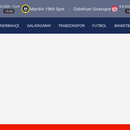
 - Cum
8.8.2026 - Cu
Mardin 1969 Spor
Özbelsan Sivasspor
00
19:00
ENERBAHÇE
GALATASARAY
TRABZONSPOR
FUTBOL
BASKET
Beşiktaş
A
Fenerbahçe
A
Galatasaray
A
Trabzonspor
A
Futbol
A
Basketbol
Ziraat Türkiye Kupası
DİZİ
Diğer Sporlar