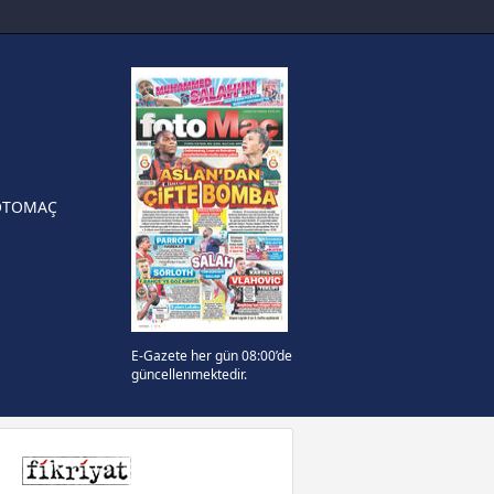
sinde can sıkan gelişme!
FIFA Dünya Kupası'nı kazanana
yonluk yüzüğü verilecek
n Crespo, Meksika Ligi
rinden Atlas'ın yeni teknik
örü oldu
OTOMAÇ
E-Gazete her gün 08:00’de
güncellenmektedir.