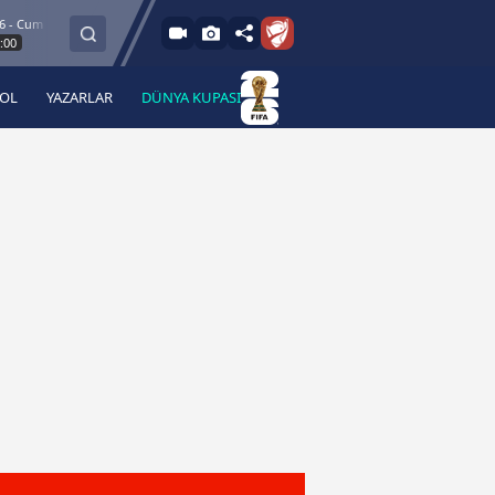
m
8.8.2026 - Cum
Esenler Erokspor
Hesap.com Antalyaspor
21:30
BOL
YAZARLAR
DÜNYA KUPASI
 Haber
A Haber Radyo
 Spor
A Spor Radyo
TV
A News Radio
2TV
Radyo Turkuvaz
para
Turkuvaz Romantik
Turkuvaz Efsane
Vav Tv
Radyo Soft
Radyo Energy
Turkuvaz Anadolu