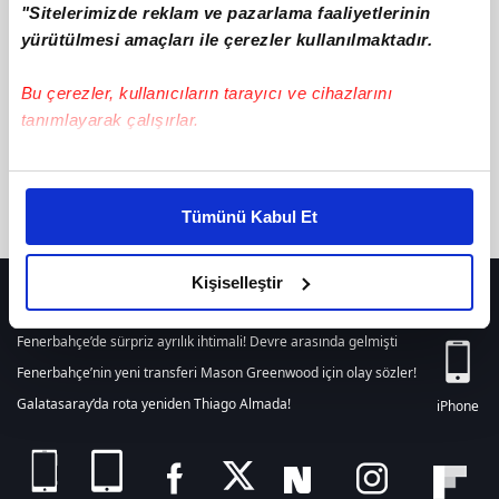
"Sitelerimizde reklam ve pazarlama faaliyetlerinin
텔레@UPCOIN24「▸솔라나원화구입비트대리송금
ile ilgili içerik
bulunamamıştır. Arama alanından yeni bir arama
yürütülmesi amaçları ile çerezler kullanılmaktadır.
yapabilirsiniz. Veya son 24 saat içerisinde girilen tüm haberleri
listelemek için
tıklayınız.
Bu çerezler, kullanıcıların tarayıcı ve cihazlarını
tanımlayarak çalışırlar.
Bu çerezlere izin vermeniz halinde sizlere özel
kişiselleştirilmiş reklamlar sunabilir, sayfalarımızda sizlere
Tümünü Kabul Et
daha iyi reklam deneyimi yaşatabiliriz. Bunu yaparken
amacımızın size daha iyi bir reklam deneyimi sunmak
olduğunu ve sizlere en iyi içerikleri sunabilmek adına
Kişiselleştir
HER YERDE!
elimizden gelen çabayı gösterdiğimizi ve bu noktada,
reklamların maliyetlerimizi karşılamak noktasında tek gelir
Fenerbahçe’de sürpriz ayrılık ihtimali! Devre arasında gelmişti
kalemimiz olduğunu sizlere hatırlatmak isteriz.
Fenerbahçe’nin yeni transferi Mason Greenwood için olay sözler!
Galatasaray’da rota yeniden Thiago Almada!
iPhone
Her halükârda, kullanıcılar, bu çerezlere izin vermedikleri
takdirde, kullanıcılara hedefli reklamlar
gösterilmeyecektir."