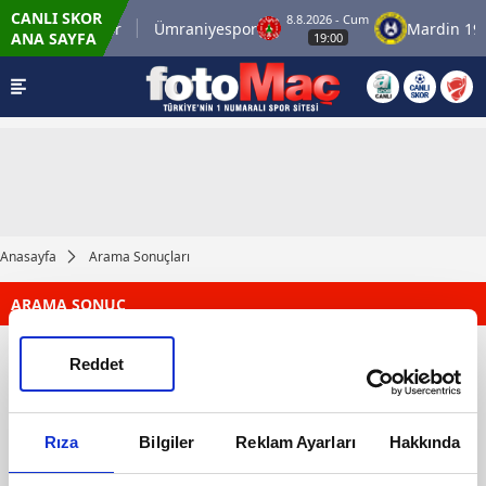
CANLI SKOR
8.8.2026 - Cum
İstanbulspor
Ümraniyespor
Mardin 196
ANA SAYFA
19:00
Anasayfa
Arama Sonuçları
ARAMA SONUÇ
Reddet
Rıza
Bilgiler
Reklam Ayarları
Hakkında