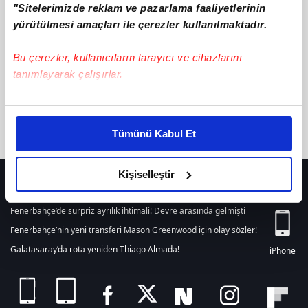
"Sitelerimizde reklam ve pazarlama faaliyetlerinin
텔레@UPCOIN24⟡:이더리움클레식판매중고오다
ile ilgili içerik
bulunamamıştır. Arama alanından yeni bir arama
yürütülmesi amaçları ile çerezler kullanılmaktadır.
yapabilirsiniz. Veya son 24 saat içerisinde girilen tüm haberleri
listelemek için
tıklayınız.
Bu çerezler, kullanıcıların tarayıcı ve cihazlarını
tanımlayarak çalışırlar.
Bu çerezlere izin vermeniz halinde sizlere özel
kişiselleştirilmiş reklamlar sunabilir, sayfalarımızda sizlere
Tümünü Kabul Et
daha iyi reklam deneyimi yaşatabiliriz. Bunu yaparken
amacımızın size daha iyi bir reklam deneyimi sunmak
olduğunu ve sizlere en iyi içerikleri sunabilmek adına
Kişiselleştir
HER YERDE!
elimizden gelen çabayı gösterdiğimizi ve bu noktada,
reklamların maliyetlerimizi karşılamak noktasında tek gelir
Fenerbahçe’de sürpriz ayrılık ihtimali! Devre arasında gelmişti
kalemimiz olduğunu sizlere hatırlatmak isteriz.
Fenerbahçe’nin yeni transferi Mason Greenwood için olay sözler!
Galatasaray’da rota yeniden Thiago Almada!
iPhone
Her halükârda, kullanıcılar, bu çerezlere izin vermedikleri
takdirde, kullanıcılara hedefli reklamlar
gösterilmeyecektir."