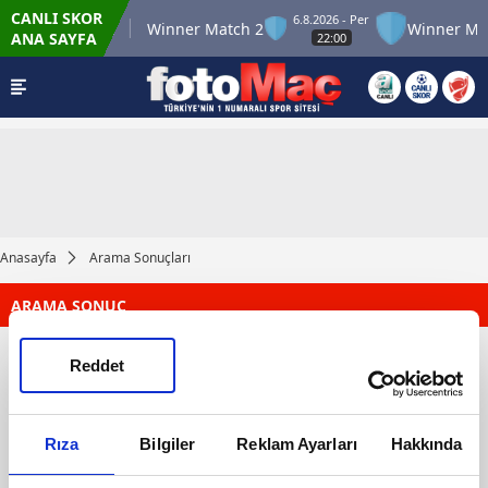
CANLI SKOR
6.8.2026 - Per
nner Match 12
Winner Match 2
Winner Mat
ANA SAYFA
22:00
Anasayfa
Arama Sonuçları
ARAMA SONUÇ
Reddet
Rıza
Bilgiler
Reklam Ayarları
Hakkında