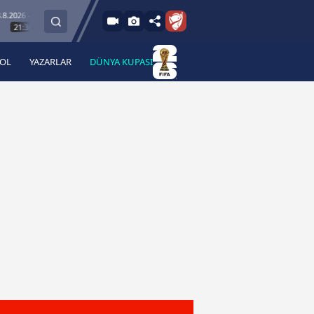
6 - Cum
9.8.2026 - Paz
Keçiörengücü
Alagöz Holding Iğdır FK
30
19:00
BOL
YAZARLAR
DÜNYA KUPASI
 Haber
A Haber Radyo
 Spor
A Spor Radyo
TV
A News Radio
2TV
Radyo Turkuvaz
para
Turkuvaz Romantik
Turkuvaz Efsane
Vav Tv
Radyo Soft
Radyo Energy
Turkuvaz Anadolu