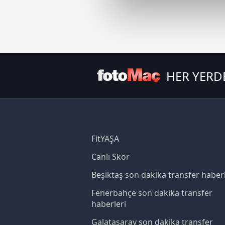
Sizlere daha iyi bir hizmet sun
çerezler vasıtasıyla çeşitli kiş
amacıyla kullanılmaktadır. Diğer
reklam/pazarlama faaliyetlerinin
HER YERD
Çerezlere ilişkin tercihlerinizi 
butonuna tıklayabilir,
Çerez Bi
6698 sayılı Kişisel Verilerin 
mevzuata uygun olarak kullanılan
FitYAŞA
Canlı Skor
Beşiktaş son dakika transfer haberl
Fenerbahçe son dakika transfer
haberleri
Galatasaray son dakika transfer