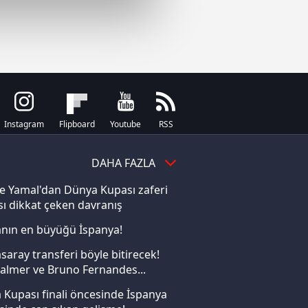
çerezler kullanılmaktadır. Bu
u hizmetlerinin sunulması
i ve sizlere yönelik
nılacaktır.
kin detaylı bilgi için Ayarlar
Instagram
Flipboard
Youtube
RSS
ak ve sitemizde ilgili
DAHA FAZLA
e Yamal'dan Dünya Kupası zaferi
ı dikkat çeken davranış
nın en büyüğü İspanya!
saray transferi böyle bitirecek!
almer ve Bruno Fernandes...
Kupası finali öncesinde İspanya