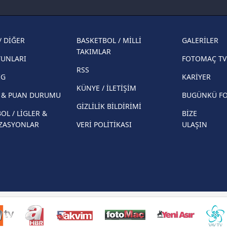
Fenerbahçe'nin Şampiyonlar Ligi'nde
cephe
muhtemel rakibi belli oldu! Gornik
2026 
Zabrze'yi elerlerse...
şampi
/ DİĞER
BASKETBOL / MİLLİ
GALERİLER
İspanya-Arjantin finalinin ardından dış
Herna
TAKIMLAR
basından gündem olan manşetler!
YUNLARI
FOTOMAÇ TV
ekiple
RSS
Beşiktaş'ın UEFA Avrupa Ligi'nde 3. Ön
direkt
İG
KARİYER
Eleme Turu muhtemel rakipleri belli oldu!
KÜNYE / İLETİŞİM
R & PUAN DURUMU
BUGÜNKÜ F
GİZLİLİK BİLDİRİMİ
OL / LİGLER &
BİZE
ZASYONLAR
VERİ POLİTİKASI
ULAŞIN