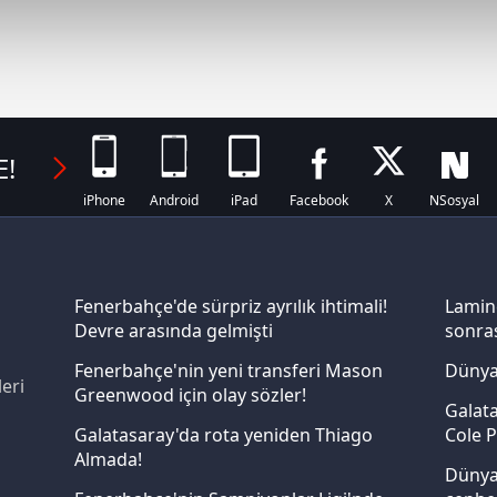
abilmek için İnternet Sitemizde kendimize ve üçüncü kişilere ait 
isel verileriniz işlenmekte olup gerekli olan çerezler bilgi toplum
 çerezler, sitemizin daha işlevsel kılınması ve kişiselleştirilmes
 yapılması, amaçlarıyla sınırlı olarak açık rızanız dahilinde kulla
E!
aşağıda yer alan panel vasıtasıyla belirleyebilirsiniz. Çerezlere iliş
lgilendirme Metnimizi
ziyaret edebilirsiniz.
iPhone
Android
iPad
Facebook
X
NSosyal
Korunması Kanunu uyarınca hazırlanmış Aydınlatma Metnimizi okum
 çerezlerle ilgili bilgi almak için lütfen
tıklayınız
.
Fenerbahçe'de sürpriz ayrılık ihtimali!
Lamin
Devre arasında gelmişti
sonras
Fenerbahçe'nin yeni transferi Mason
Dünya
eri
Greenwood için olay sözler!
Galata
Galatasaray'da rota yeniden Thiago
Cole P
Almada!
Dünya 