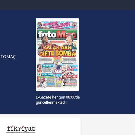
sinde can sıkan gelişme!
FIFA Dünya Kupası'nı kazanana
yonluk yüzüğü verilecek
n Crespo, Meksika Ligi
rinden Atlas'ın yeni teknik
örü oldu
OTOMAÇ
E-Gazete her gün 08:00’de
güncellenmektedir.