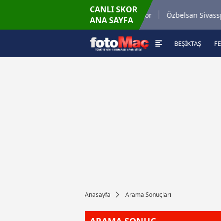
CANLI SKOR
9'
niyespor
Mardin 1969 Spor
Özbelsan Sivasspor
ANA SAYFA
0
-
0
BEŞİKTAŞ
F
Anasayfa
Arama Sonuçları