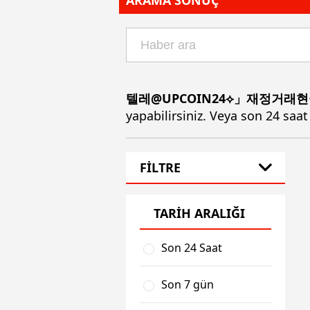
ARAMA SONUÇ
텔레@UPCOIN24⟡」재정거
yapabilirsiniz. Veya son 24 saat
FİLTRE
TARİH ARALIĞI
Son 24 Saat
Son 7 gün