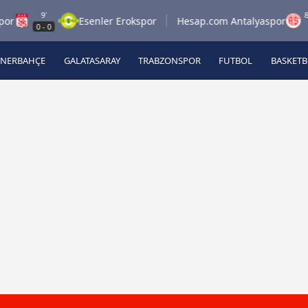
9'
8.8.202
Esenler Erokspor
Hesap.com Antalyaspor
0
-
0
21:
ENERBAHÇE
GALATASARAY
TRABZONSPOR
FUTBOL
BASKET
Beşiktaş
A
Fenerbahçe
A
Galatasaray
A
Trabzonspor
A
Futbol
A
Basketbol
Ziraat Türkiye Kupası
DİZİ
Diğer Sporlar