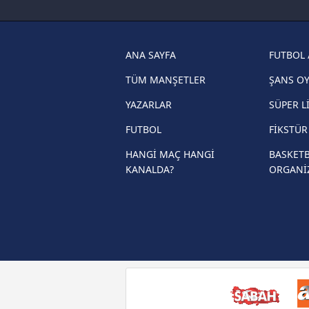
haberleri
Trabzonspor son dakika transfer
haberleri
ANA SAYFA
FUTBOL 
Trendyol Süper Lig haberleri
TÜM MANŞETLER
ŞANS O
Ziraat Türkiye Kupası haberleri
YAZARLAR
SÜPER L
UEFA Şampiyonlar Ligi haberleri
FUTBOL
FİKSTÜ
UEFA Avrupa Ligi haberleri
HANGİ MAÇ HANGİ
BASKETB
KANALDA?
ORGANİ
UEFA Konferans Ligi haberleri