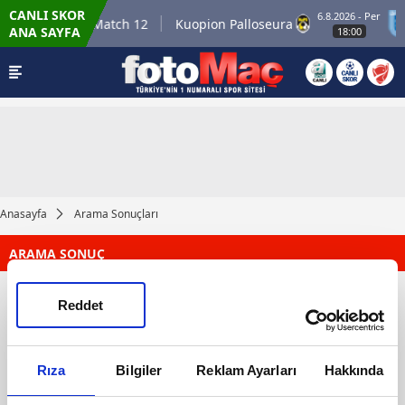
CANLI SKOR
er
6.8.2026 - Per
Winner Match 12
Kuopion Palloseura
ANA SAYFA
18:00
Anasayfa
Arama Sonuçları
ARAMA SONUÇ
Reddet
Rıza
Bilgiler
Reklam Ayarları
Hakkında