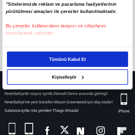
텔레@UPCOIN24♢⯌이더리움삽니다돈현금화방법
ile ilgili içerik
"Sitelerimizde reklam ve pazarlama faaliyetlerinin
yürütülmesi amaçları ile çerezler kullanılmaktadır.
bulunamamıştır. Arama alanından yeni bir arama
yapabilirsiniz. Veya son 24 saat içerisinde girilen tüm haberleri
listelemek için
tıklayınız.
Bu çerezler, kullanıcıların tarayıcı ve cihazlarını
tanımlayarak çalışırlar.
Bu çerezlere izin vermeniz halinde sizlere özel
kişiselleştirilmiş reklamlar sunabilir, sayfalarımızda sizlere
Tümünü Kabul Et
daha iyi reklam deneyimi yaşatabiliriz. Bunu yaparken
amacımızın size daha iyi bir reklam deneyimi sunmak
olduğunu ve sizlere en iyi içerikleri sunabilmek adına
Kişiselleştir
HER YERDE!
elimizden gelen çabayı gösterdiğimizi ve bu noktada,
reklamların maliyetlerimizi karşılamak noktasında tek gelir
Fenerbahçe’de sürpriz ayrılık ihtimali! Devre arasında gelmişti
kalemimiz olduğunu sizlere hatırlatmak isteriz.
Fenerbahçe’nin yeni transferi Mason Greenwood için olay sözler!
Galatasaray’da rota yeniden Thiago Almada!
iPhone
Her halükârda, kullanıcılar, bu çerezlere izin vermedikleri
takdirde, kullanıcılara hedefli reklamlar
gösterilmeyecektir."