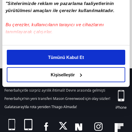
"Sitelerimizde reklam ve pazarlama faaliyetlerinin
텔레@STA79M☞☏ ☎ 청부업자후불제흥신소
ile ilgili içerik
bulunamamıştır. Arama alanından yeni bir arama
yürütülmesi amaçları ile çerezler kullanılmaktadır.
yapabilirsiniz. Veya son 24 saat içerisinde girilen tüm haberleri
listelemek için
tıklayınız.
Bu çerezler, kullanıcıların tarayıcı ve cihazlarını
tanımlayarak çalışırlar.
Bu çerezlere izin vermeniz halinde sizlere özel
kişiselleştirilmiş reklamlar sunabilir, sayfalarımızda sizlere
Tümünü Kabul Et
daha iyi reklam deneyimi yaşatabiliriz. Bunu yaparken
amacımızın size daha iyi bir reklam deneyimi sunmak
olduğunu ve sizlere en iyi içerikleri sunabilmek adına
Kişiselleştir
HER YERDE!
elimizden gelen çabayı gösterdiğimizi ve bu noktada,
reklamların maliyetlerimizi karşılamak noktasında tek gelir
Fenerbahçe’de sürpriz ayrılık ihtimali! Devre arasında gelmişti
kalemimiz olduğunu sizlere hatırlatmak isteriz.
Fenerbahçe’nin yeni transferi Mason Greenwood için olay sözler!
Galatasaray’da rota yeniden Thiago Almada!
iPhone
Her halükârda, kullanıcılar, bu çerezlere izin vermedikleri
takdirde, kullanıcılara hedefli reklamlar
gösterilmeyecektir."