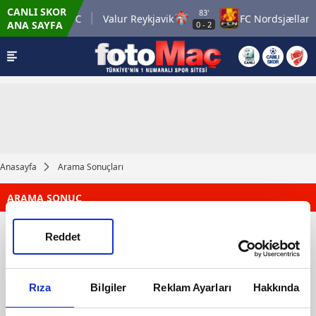
CANLI SKOR
65'
83'
Pafos FC
Valur Reykjavik
FC Nordsjælland
ANA SAYFA
-
0
0
-
2
Anasayfa
Arama Sonuçları
ARAMA SONUÇ
Reddet
Rıza
Bilgiler
Reklam Ayarları
Hakkında