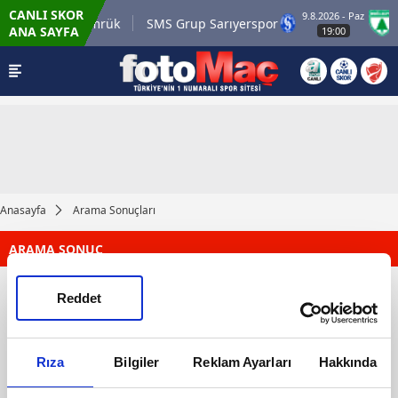
CANLI SKOR
9.8.2026 - Paz
i.com.tr Karagümrük
SMS Grup Sarıyerspor
M
ANA SAYFA
19:00
Anasayfa
Arama Sonuçları
ARAMA SONUÇ
Reddet
Rıza
Bilgiler
Reklam Ayarları
Hakkında