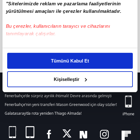
"Sitelerimizde reklam ve pazarlama faaliyetlerinin
텔레@STA79M↗↗떼인돈받아주는곳과거기록조사
ile ilgili içerik
bulunamamıştır. Arama alanından yeni bir arama
yürütülmesi amaçları ile çerezler kullanılmaktadır.
yapabilirsiniz. Veya son 24 saat içerisinde girilen tüm haberleri
listelemek için
tıklayınız.
Bu çerezler, kullanıcıların tarayıcı ve cihazlarını
tanımlayarak çalışırlar.
Bu çerezlere izin vermeniz halinde sizlere özel
kişiselleştirilmiş reklamlar sunabilir, sayfalarımızda sizlere
Tümünü Kabul Et
daha iyi reklam deneyimi yaşatabiliriz. Bunu yaparken
amacımızın size daha iyi bir reklam deneyimi sunmak
olduğunu ve sizlere en iyi içerikleri sunabilmek adına
Kişiselleştir
HER YERDE!
elimizden gelen çabayı gösterdiğimizi ve bu noktada,
reklamların maliyetlerimizi karşılamak noktasında tek gelir
Fenerbahçe’de sürpriz ayrılık ihtimali! Devre arasında gelmişti
kalemimiz olduğunu sizlere hatırlatmak isteriz.
Fenerbahçe’nin yeni transferi Mason Greenwood için olay sözler!
Galatasaray’da rota yeniden Thiago Almada!
iPhone
Her halükârda, kullanıcılar, bu çerezlere izin vermedikleri
takdirde, kullanıcılara hedefli reklamlar
gösterilmeyecektir."