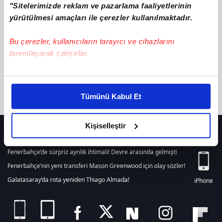
"Sitelerimizde reklam ve pazarlama faaliyetlerinin
텔레@CASHFILTER365✓ǃ돈현금화수수료최저코인추적피하는방법
ile ilgili içerik bulunamamıştır. Arama alanından yeni bir arama
yürütülmesi amaçları ile çerezler kullanılmaktadır.
yapabilirsiniz. Veya son 24 saat içerisinde girilen tüm haberleri
listelemek için
tıklayınız.
Bu çerezler, kullanıcıların tarayıcı ve cihazlarını
tanımlayarak çalışırlar.
Bu çerezlere izin vermeniz halinde sizlere özel
kişiselleştirilmiş reklamlar sunabilir, sayfalarımızda sizlere
Tümünü Kabul Et
daha iyi reklam deneyimi yaşatabiliriz. Bunu yaparken
amacımızın size daha iyi bir reklam deneyimi sunmak
olduğunu ve sizlere en iyi içerikleri sunabilmek adına
Kişiselleştir
HER YERDE!
elimizden gelen çabayı gösterdiğimizi ve bu noktada,
reklamların maliyetlerimizi karşılamak noktasında tek gelir
Fenerbahçe’de sürpriz ayrılık ihtimali! Devre arasında gelmişti
kalemimiz olduğunu sizlere hatırlatmak isteriz.
Fenerbahçe’nin yeni transferi Mason Greenwood için olay sözler!
Galatasaray’da rota yeniden Thiago Almada!
iPhone
Her halükârda, kullanıcılar, bu çerezlere izin vermedikleri
takdirde, kullanıcılara hedefli reklamlar
gösterilmeyecektir."