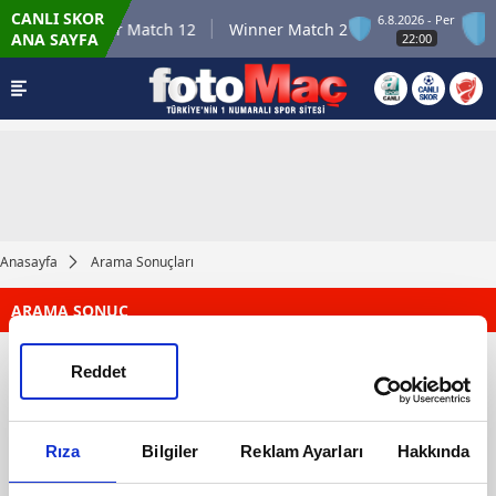
CANLI SKOR
- Per
6.8.2026 - Per
Winner Match 12
Winner Match 2
ANA SAYFA
0
22:00
Anasayfa
Arama Sonuçları
ARAMA SONUÇ
Reddet
Rıza
Bilgiler
Reklam Ayarları
Hakkında