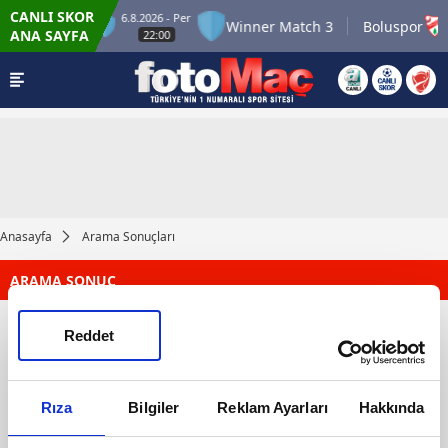
CANLI SKOR
6.8.2026 - Per
nner Match 2
Winner Match 3
Boluspor
ANA SAYFA
22:00
Anasayfa
Arama Sonuçları
ARAMA SONUÇ
Reddet
Rıza
Bilgiler
Reklam Ayarları
Hakkında