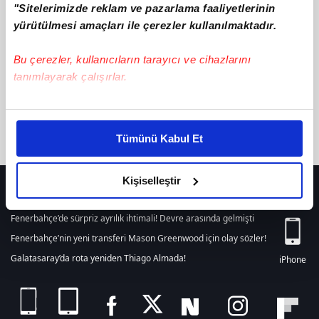
"Sitelerimizde reklam ve pazarlama faaliyetlerinin
텔레@CASHFILTER365♦】알트코인구매이더리움클레식판매
ile
ilgili içerik bulunamamıştır. Arama alanından yeni bir arama
yürütülmesi amaçları ile çerezler kullanılmaktadır.
yapabilirsiniz. Veya son 24 saat içerisinde girilen tüm haberleri
listelemek için
tıklayınız.
Bu çerezler, kullanıcıların tarayıcı ve cihazlarını
tanımlayarak çalışırlar.
Bu çerezlere izin vermeniz halinde sizlere özel
kişiselleştirilmiş reklamlar sunabilir, sayfalarımızda sizlere
Tümünü Kabul Et
daha iyi reklam deneyimi yaşatabiliriz. Bunu yaparken
amacımızın size daha iyi bir reklam deneyimi sunmak
olduğunu ve sizlere en iyi içerikleri sunabilmek adına
Kişiselleştir
HER YERDE!
elimizden gelen çabayı gösterdiğimizi ve bu noktada,
reklamların maliyetlerimizi karşılamak noktasında tek gelir
Fenerbahçe’de sürpriz ayrılık ihtimali! Devre arasında gelmişti
kalemimiz olduğunu sizlere hatırlatmak isteriz.
Fenerbahçe’nin yeni transferi Mason Greenwood için olay sözler!
Galatasaray’da rota yeniden Thiago Almada!
iPhone
Her halükârda, kullanıcılar, bu çerezlere izin vermedikleri
takdirde, kullanıcılara hedefli reklamlar
gösterilmeyecektir."