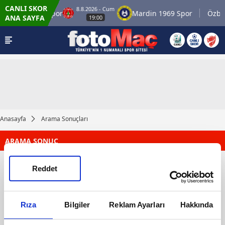
CANLI SKOR
8.8.2026 - Cum
Ümraniyespor
Mardin 1969 Spor
Özbel
ANA SAYFA
19:00
Anasayfa
Arama Sonuçları
ARAMA SONUÇ
Reddet
Rıza
Bilgiler
Reklam Ayarları
Hakkında