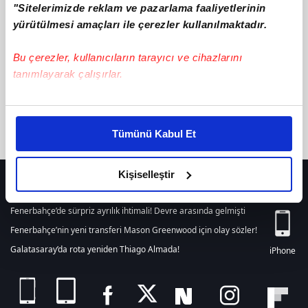
"Sitelerimizde reklam ve pazarlama faaliyetlerinin
텔레@CASHFILTER365♢「테더코인송금국내거래소fds뚫는법
ile
ilgili içerik bulunamamıştır. Arama alanından yeni bir arama
yürütülmesi amaçları ile çerezler kullanılmaktadır.
yapabilirsiniz. Veya son 24 saat içerisinde girilen tüm haberleri
listelemek için
tıklayınız.
Bu çerezler, kullanıcıların tarayıcı ve cihazlarını
tanımlayarak çalışırlar.
Bu çerezlere izin vermeniz halinde sizlere özel
kişiselleştirilmiş reklamlar sunabilir, sayfalarımızda sizlere
Tümünü Kabul Et
daha iyi reklam deneyimi yaşatabiliriz. Bunu yaparken
amacımızın size daha iyi bir reklam deneyimi sunmak
olduğunu ve sizlere en iyi içerikleri sunabilmek adına
Kişiselleştir
HER YERDE!
elimizden gelen çabayı gösterdiğimizi ve bu noktada,
reklamların maliyetlerimizi karşılamak noktasında tek gelir
Fenerbahçe’de sürpriz ayrılık ihtimali! Devre arasında gelmişti
kalemimiz olduğunu sizlere hatırlatmak isteriz.
Fenerbahçe’nin yeni transferi Mason Greenwood için olay sözler!
Galatasaray’da rota yeniden Thiago Almada!
iPhone
Her halükârda, kullanıcılar, bu çerezlere izin vermedikleri
takdirde, kullanıcılara hedefli reklamlar
gösterilmeyecektir."