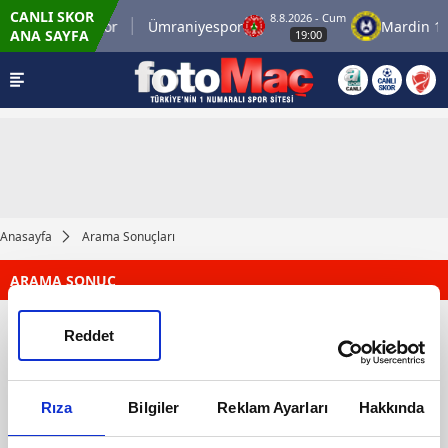
CANLI SKOR
8.8.2026 - Cum
İstanbulspor
Ümraniyespor
Mardin 19
ANA SAYFA
19:00
Anasayfa
Arama Sonuçları
ARAMA SONUÇ
Reddet
Rıza
Bilgiler
Reklam Ayarları
Hakkında