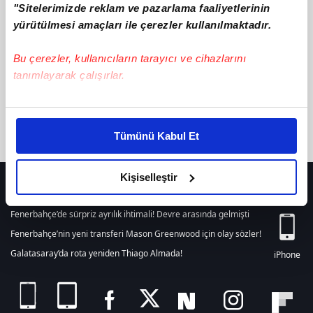
"Sitelerimizde reklam ve pazarlama faaliyetlerinin
텔레@BSECRET7【ㅡ못받은돈불법회수신상털어드립니다
ile ilgili
içerik bulunamamıştır. Arama alanından yeni bir arama
yürütülmesi amaçları ile çerezler kullanılmaktadır.
yapabilirsiniz. Veya son 24 saat içerisinde girilen tüm haberleri
listelemek için
tıklayınız.
Bu çerezler, kullanıcıların tarayıcı ve cihazlarını
tanımlayarak çalışırlar.
Bu çerezlere izin vermeniz halinde sizlere özel
kişiselleştirilmiş reklamlar sunabilir, sayfalarımızda sizlere
Tümünü Kabul Et
daha iyi reklam deneyimi yaşatabiliriz. Bunu yaparken
amacımızın size daha iyi bir reklam deneyimi sunmak
olduğunu ve sizlere en iyi içerikleri sunabilmek adına
Kişiselleştir
HER YERDE!
elimizden gelen çabayı gösterdiğimizi ve bu noktada,
reklamların maliyetlerimizi karşılamak noktasında tek gelir
Fenerbahçe’de sürpriz ayrılık ihtimali! Devre arasında gelmişti
kalemimiz olduğunu sizlere hatırlatmak isteriz.
Fenerbahçe’nin yeni transferi Mason Greenwood için olay sözler!
Galatasaray’da rota yeniden Thiago Almada!
iPhone
Her halükârda, kullanıcılar, bu çerezlere izin vermedikleri
takdirde, kullanıcılara hedefli reklamlar
gösterilmeyecektir."