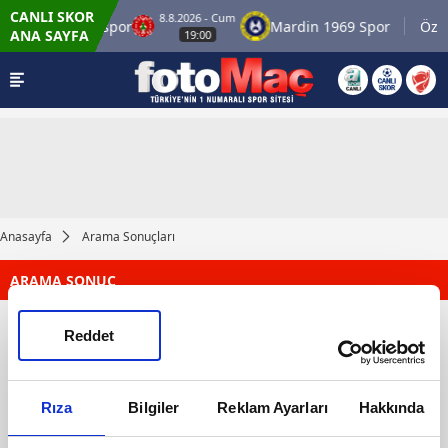
CANLI SKOR
8.8.2026 - Cum
r
Ümraniyespor
Mardin 1969 Spor
Özbe
ANA SAYFA
19:00
Anasayfa
Arama Sonuçları
ARAMA SONUÇ
Reddet
Rıza
Bilgiler
Reklam Ayarları
Hakkında