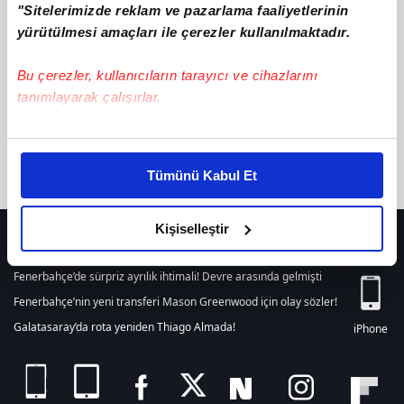
"Sitelerimizde reklam ve pazarlama faaliyetlerinin
텔레@BSECRET7」 운행정지차량위치억울한일
ile ilgili içerik
bulunamamıştır. Arama alanından yeni bir arama
yürütülmesi amaçları ile çerezler kullanılmaktadır.
yapabilirsiniz. Veya son 24 saat içerisinde girilen tüm haberleri
listelemek için
tıklayınız.
Bu çerezler, kullanıcıların tarayıcı ve cihazlarını
tanımlayarak çalışırlar.
Bu çerezlere izin vermeniz halinde sizlere özel
kişiselleştirilmiş reklamlar sunabilir, sayfalarımızda sizlere
Tümünü Kabul Et
daha iyi reklam deneyimi yaşatabiliriz. Bunu yaparken
amacımızın size daha iyi bir reklam deneyimi sunmak
olduğunu ve sizlere en iyi içerikleri sunabilmek adına
Kişiselleştir
HER YERDE!
elimizden gelen çabayı gösterdiğimizi ve bu noktada,
reklamların maliyetlerimizi karşılamak noktasında tek gelir
Fenerbahçe’de sürpriz ayrılık ihtimali! Devre arasında gelmişti
kalemimiz olduğunu sizlere hatırlatmak isteriz.
Fenerbahçe’nin yeni transferi Mason Greenwood için olay sözler!
Galatasaray’da rota yeniden Thiago Almada!
iPhone
Her halükârda, kullanıcılar, bu çerezlere izin vermedikleri
takdirde, kullanıcılara hedefli reklamlar
gösterilmeyecektir."