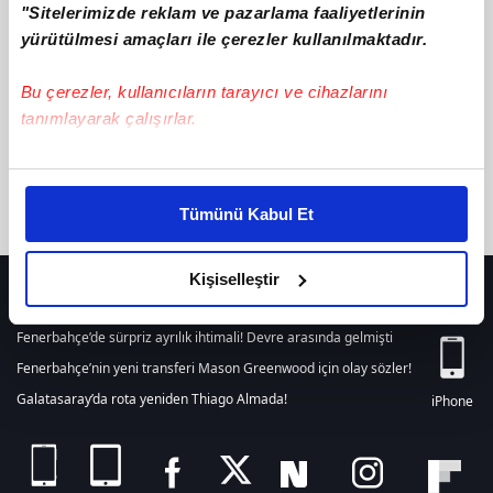
"Sitelerimizde reklam ve pazarlama faaliyetlerinin
텔레@BSECRET7⊇『안성흥신소청부브로커
ile ilgili içerik
bulunamamıştır. Arama alanından yeni bir arama
yürütülmesi amaçları ile çerezler kullanılmaktadır.
yapabilirsiniz. Veya son 24 saat içerisinde girilen tüm haberleri
listelemek için
tıklayınız.
Bu çerezler, kullanıcıların tarayıcı ve cihazlarını
tanımlayarak çalışırlar.
Bu çerezlere izin vermeniz halinde sizlere özel
kişiselleştirilmiş reklamlar sunabilir, sayfalarımızda sizlere
Tümünü Kabul Et
daha iyi reklam deneyimi yaşatabiliriz. Bunu yaparken
amacımızın size daha iyi bir reklam deneyimi sunmak
olduğunu ve sizlere en iyi içerikleri sunabilmek adına
Kişiselleştir
HER YERDE!
elimizden gelen çabayı gösterdiğimizi ve bu noktada,
reklamların maliyetlerimizi karşılamak noktasında tek gelir
Fenerbahçe’de sürpriz ayrılık ihtimali! Devre arasında gelmişti
kalemimiz olduğunu sizlere hatırlatmak isteriz.
Fenerbahçe’nin yeni transferi Mason Greenwood için olay sözler!
Galatasaray’da rota yeniden Thiago Almada!
iPhone
Her halükârda, kullanıcılar, bu çerezlere izin vermedikleri
takdirde, kullanıcılara hedefli reklamlar
gösterilmeyecektir."