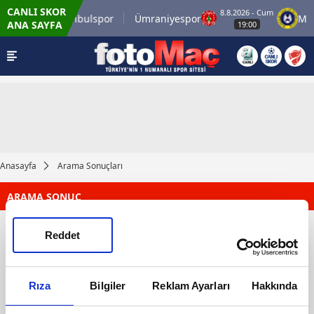
CANLI SKOR
6 - Cum
8.8.2026 - Cum
İstanbulspor
Ümraniyespor
Mar
ANA SAYFA
:00
19:00
Anasayfa
Arama Sonuçları
ARAMA SONUÇ
Reddet
Rıza
Bilgiler
Reklam Ayarları
Hakkında