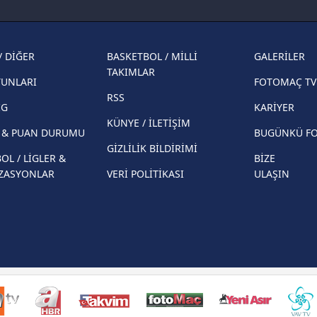
Fenerbahçe'nin Şampiyonlar Ligi'nde
cephe
muhtemel rakibi belli oldu! Gornik
2026 
Zabrze'yi elerlerse...
şampi
/ DİĞER
BASKETBOL / MİLLİ
GALERİLER
İspanya-Arjantin finalinin ardından dış
Herna
TAKIMLAR
basından gündem olan manşetler!
YUNLARI
FOTOMAÇ TV
ekiple
RSS
Beşiktaş'ın UEFA Avrupa Ligi'nde 3. Ön
direkt
İG
KARİYER
Eleme Turu muhtemel rakipleri belli oldu!
KÜNYE / İLETİŞİM
R & PUAN DURUMU
BUGÜNKÜ F
GİZLİLİK BİLDİRİMİ
OL / LİGLER &
BİZE
ZASYONLAR
VERİ POLİTİKASI
ULAŞIN