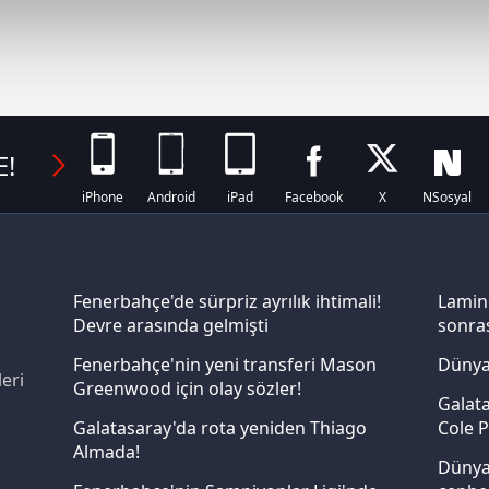
abilmek için İnternet Sitemizde kendimize ve üçüncü kişilere ait 
isel verileriniz işlenmekte olup gerekli olan çerezler bilgi toplum
 çerezler, sitemizin daha işlevsel kılınması ve kişiselleştirilmes
 yapılması, amaçlarıyla sınırlı olarak açık rızanız dahilinde kulla
E!
aşağıda yer alan panel vasıtasıyla belirleyebilirsiniz. Çerezlere iliş
lgilendirme Metnimizi
ziyaret edebilirsiniz.
iPhone
Android
iPad
Facebook
X
NSosyal
Korunması Kanunu uyarınca hazırlanmış Aydınlatma Metnimizi okum
 çerezlerle ilgili bilgi almak için lütfen
tıklayınız
.
Fenerbahçe'de sürpriz ayrılık ihtimali!
Lamin
Devre arasında gelmişti
sonras
Fenerbahçe'nin yeni transferi Mason
Dünya
eri
Greenwood için olay sözler!
Galata
Galatasaray'da rota yeniden Thiago
Cole P
Almada!
Dünya 