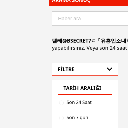
ARAMA SONUÇ
텔레@BSECRET7⊂「유흥업소
yapabilirsiniz. Veya son 24 saat
FİLTRE
TARİH ARALIĞI
Son 24 Saat
Son 7 gün