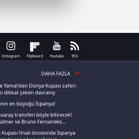
çerezler kullanılmaktadır. Bu
u hizmetlerinin sunulması
i ve sizlere yönelik
nılacaktır.
kin detaylı bilgi için Ayarlar
Instagram
Flipboard
Youtube
RSS
ak ve sitemizde ilgili
DAHA FAZLA
e Yamal'dan Dünya Kupası zaferi
ı dikkat çeken davranış
nın en büyüğü İspanya!
saray transferi böyle bitirecek!
almer ve Bruno Fernandes...
Kupası finali öncesinde İspanya