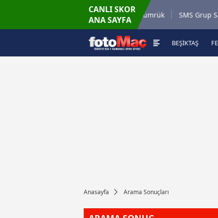
CANLI SKOR
9.8.2026 - Paz
Misirli.com.tr Karagümrük
SMS Grup Sarıyersp
ANA SAYFA
19:00
BEŞİKTAŞ
F
Anasayfa
Arama Sonuçları