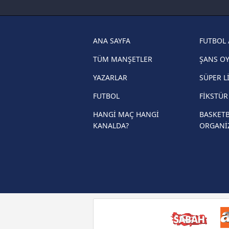
haberleri
Trabzonspor son dakika transfer
haberleri
ANA SAYFA
FUTBOL 
Trendyol Süper Lig haberleri
TÜM MANŞETLER
ŞANS O
Ziraat Türkiye Kupası haberleri
YAZARLAR
SÜPER L
UEFA Şampiyonlar Ligi haberleri
FUTBOL
FİKSTÜ
UEFA Avrupa Ligi haberleri
HANGİ MAÇ HANGİ
BASKETB
KANALDA?
ORGANİ
UEFA Konferans Ligi haberleri