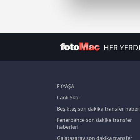
Sizlere daha iyi bir hizmet sun
çerezler vasıtasıyla çeşitli kiş
amacıyla kullanılmaktadır. Diğer
reklam/pazarlama faaliyetlerinin
HER YERD
Çerezlere ilişkin tercihlerinizi 
butonuna tıklayabilir,
Çerez Bi
6698 sayılı Kişisel Verilerin 
mevzuata uygun olarak kullanılan
FitYAŞA
Canlı Skor
Beşiktaş son dakika transfer haberl
Fenerbahçe son dakika transfer
haberleri
Galatasaray son dakika transfer