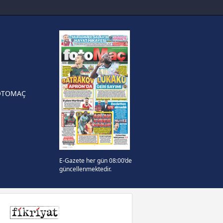
sinde can sıkan gelişme!
FIFA Dünya Kupası'nı kazanana
yonluk yüzüğü verilecek
n Crespo, Meksika Ligi
rinden Atlas'ın yeni teknik
örü oldu
OTOMAÇ
E-Gazete her gün 08:00’de
güncellenmektedir.