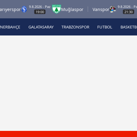
9.8.2026 - Paz
9.8.2026 - Paz
or
Muğlaspor
Vanspor
Z
19:00
21:30
ENERBAHÇE
GALATASARAY
TRABZONSPOR
FUTBOL
BASKET
Beşiktaş
A
Fenerbahçe
A
Galatasaray
A
Trabzonspor
A
Futbol
A
Basketbol
Ziraat Türkiye Kupası
DİZİ
Diğer Sporlar