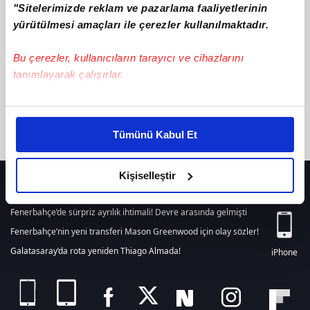
"Sitelerimizde reklam ve pazarlama faaliyetlerinin
텔레:bpmc55÷○위고비안전거래마운자로운동
ile ilgili içerik
bulunamamıştır. Arama alanından yeni bir arama
yürütülmesi amaçları ile çerezler kullanılmaktadır.
yapabilirsiniz. Veya son 24 saat içerisinde girilen tüm haberleri
listelemek için
tıklayınız.
Bu çerezler, kullanıcıların tarayıcı ve cihazlarını
tanımlayarak çalışırlar.
Bu çerezlere izin vermeniz halinde sizlere özel
kişiselleştirilmiş reklamlar sunabilir, sayfalarımızda sizlere
Tümünü Kabul Et
daha iyi reklam deneyimi yaşatabiliriz. Bunu yaparken
amacımızın size daha iyi bir reklam deneyimi sunmak
olduğunu ve sizlere en iyi içerikleri sunabilmek adına
Kişiselleştir
HER YERDE!
elimizden gelen çabayı gösterdiğimizi ve bu noktada,
reklamların maliyetlerimizi karşılamak noktasında tek gelir
Fenerbahçe’de sürpriz ayrılık ihtimali! Devre arasında gelmişti
kalemimiz olduğunu sizlere hatırlatmak isteriz.
Fenerbahçe’nin yeni transferi Mason Greenwood için olay sözler!
Galatasaray’da rota yeniden Thiago Almada!
iPhone
Her halükârda, kullanıcılar, bu çerezlere izin vermedikleri
takdirde, kullanıcılara hedefli reklamlar
gösterilmeyecektir."