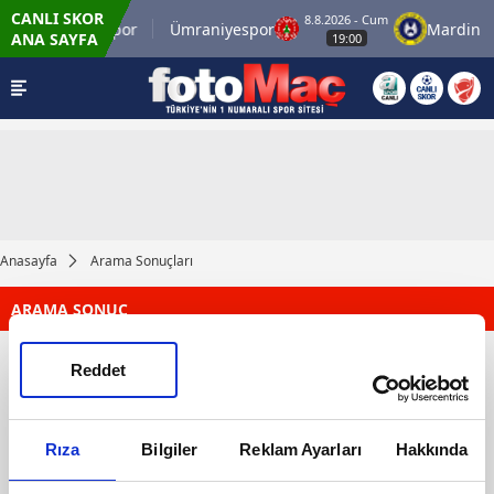
CANLI SKOR
8.8.2026 - Cum
İstanbulspor
Ümraniyespor
Mardin 1
ANA SAYFA
19:00
Anasayfa
Arama Sonuçları
ARAMA SONUÇ
Reddet
Rıza
Bilgiler
Reklam Ayarları
Hakkında