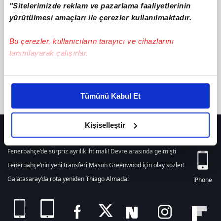
"Sitelerimizde reklam ve pazarlama faaliyetlerinin
텔래@bitcoinsyri:⟡trc20구매대행테더코인추척피하기
ile ilgili
içerik bulunamamıştır. Arama alanından yeni bir arama
yürütülmesi amaçları ile çerezler kullanılmaktadır.
yapabilirsiniz. Veya son 24 saat içerisinde girilen tüm haberleri
listelemek için
tıklayınız.
Bu çerezler, kullanıcıların tarayıcı ve cihazlarını
tanımlayarak çalışırlar.
Bu çerezlere izin vermeniz halinde sizlere özel
kişiselleştirilmiş reklamlar sunabilir, sayfalarımızda sizlere
Tümünü Kabul Et
daha iyi reklam deneyimi yaşatabiliriz. Bunu yaparken
amacımızın size daha iyi bir reklam deneyimi sunmak
olduğunu ve sizlere en iyi içerikleri sunabilmek adına
Kişiselleştir
HER YERDE!
elimizden gelen çabayı gösterdiğimizi ve bu noktada,
reklamların maliyetlerimizi karşılamak noktasında tek gelir
Fenerbahçe’de sürpriz ayrılık ihtimali! Devre arasında gelmişti
kalemimiz olduğunu sizlere hatırlatmak isteriz.
Fenerbahçe’nin yeni transferi Mason Greenwood için olay sözler!
Galatasaray’da rota yeniden Thiago Almada!
iPhone
Her halükârda, kullanıcılar, bu çerezlere izin vermedikleri
takdirde, kullanıcılara hedefli reklamlar
gösterilmeyecektir."