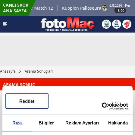
CANLI SKOR
- Per
6.8.2026 - Per
Winner Match 12
Kuopion Palloseura
ANA SAYFA
18:00
Anasayfa
Arama Sonuçları
ARAMA SONUÇ
Reddet
Rıza
Bilgiler
Reklam Ayarları
Hakkında