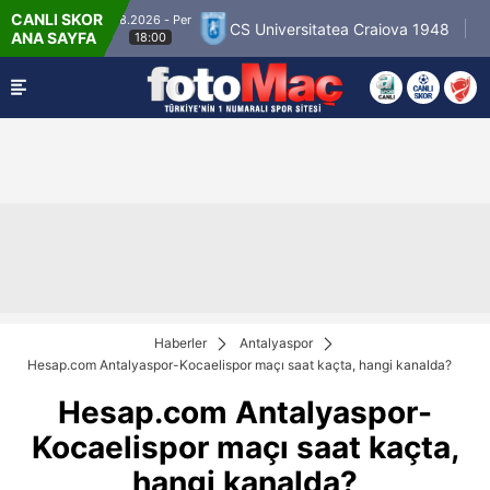
CANLI SKOR
6.8.2026 - Per
oseura
CS Universitatea Craiova 1948
FC Int
ANA SAYFA
18:00
Haberler
Antalyaspor
Hesap.com Antalyaspor-Kocaelispor maçı saat kaçta, hangi kanalda?
Hesap.com Antalyaspor-
Kocaelispor maçı saat kaçta,
hangi kanalda?