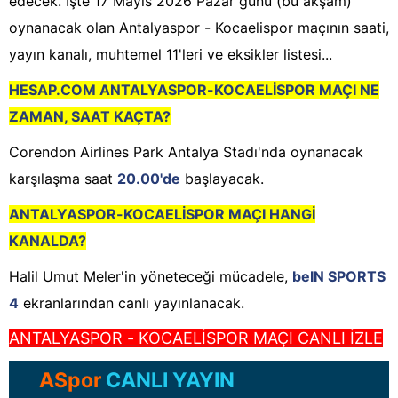
edecek. İşte 17 Mayıs 2026 Pazar günü (bu akşam)
oynanacak olan Antalyaspor - Kocaelispor maçının saati,
yayın kanalı, muhtemel 11'leri ve eksikler listesi...
HESAP.COM ANTALYASPOR-KOCAELİSPOR MAÇI NE
ZAMAN, SAAT KAÇTA?
Corendon Airlines Park Antalya Stadı'nda oynanacak
karşılaşma saat
20.00'de
başlayacak.
ANTALYASPOR-KOCAELİSPOR MAÇI HANGİ
KANALDA?
Halil Umut Meler'in yöneteceği mücadele,
beIN SPORTS
4
ekranlarından canlı yayınlanacak.
ANTALYASPOR - KOCAELİSPOR MAÇI CANLI İZLE
ASpor
CANLI YAYIN