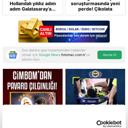
Hollandalı yıldız adım
soruşturmasında yeni
adım Galatasaray’a...
perde! Çikolata
kutusunda rüşvet ve
gizli oda iddiaları
dosyada
Son dakika spor haberlerinden haberdar
olmak için
Google News
fotomac.com.tr
'ye
Abone Ol
abone olun.
Reddet